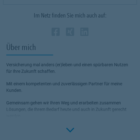
Im Netz finden Sie mich auch auf:
Zum Profil des Vermi
Link Opens in New 
Zum Profil des Ve
Link Opens in N
Zum Profil de
Link Opens i
Über mich
Versicherung mal anders (er)leben und einen spürbaren Nutzen
für Ihre Zukunft schaffen.
Mit einem kompetenten und zuverlässigen Partner für meine
Kunden.
Gemeinsam gehen wir Ihren Weg und erarbeiten zusammen
Lösungen, die Ihrem Bedarf heute und auch in Zukunft gerecht
werden.
Click to 
ganzheitlich - lösungs- & praxisorientiert