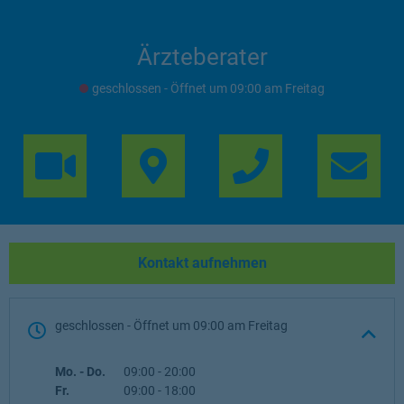
Ärzteberater
geschlossen
- Öffnet um
09:00
Freitag
Link Opens in 
Lin
Kontakt aufnehmen
geschlossen
- Öffnet um
09:00
Freitag
Wochentag
Öffnungszeiten
Mo. - Do.
09:00
-
20:00
Fr.
09:00
-
18:00