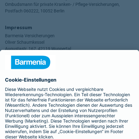
Ombudsmann für private Kranken- / Pflege-Versicherungen,
Postfach 060222, 10052 Berlin
Impressum
Barmenia Versicherungen
Oliver Schaumkessel
Augustastr. 167, 42119 Wuppertal
Mobil: (01 60) 5 50 16 48
E-Mail: oliver.schaumkessel@barmenia.de
Internet: https://agentur.barmenia.de/oliver_schaumkessel
Vermittlerregisternummer: D-8FHO-LRMQW-85
Anschrift der Registrierungsstelle:
Deutscher Industrie- und Handelskammertag (DIHK) e.V.
Breite Straße 29, 10178 Berlin
Telefon: 0-18 05 00 58 50
(14 Cent/Min aus dem deutschen Festnetz, abweichende
Preise aus dem Mobilfunknetz möglich)