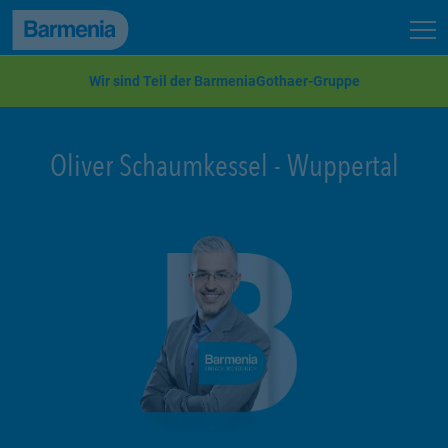
zum Seiteninhalt
Back to top
Seit
zur Navigation
Wir sind Teil der BarmeniaGothaer-Gruppe
Oliver Schaumkessel
-
Wuppertal