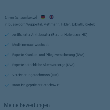
Ich kümmere mich um Sie und Ihre Belange und nehme Ihnen
möglichst viel Arbeit ab, sodass Sie Zeit fürs wesentliche haben -
sich und Ihre Familie.
Oliver Schaumkessel
Egal in welcher Lebensphase, vom Studium bis zum Ruhestand.
in Düsseldorf, Wuppertal, Mettmann, Hilden, Erkrath, Krefeld
Ich helfe Ihnen, die für Sie passenden Entscheidungen zu treffen.
zertifizierter Ärzteberater (Berater Heilwesen IHK)
Mit zusätzlicher Unterstützung durch Medizinernachwuchs.de,
Medizinernachwuchs.de
erhalten bereits angehende Ärzte im Medizinstudium wertvolle
Unterstützung und Absicherung für ihren beruflichen Werdegang.
Experte Kranken- und Pflegeversicherung (DVA)
Profitieren Sie von meiner Kompetenz in der Ärzte- &
Experte betriebliche Altersvorsorge (DVA)
Beamtenversorgung und meinem Fachwissen zu den
Versorgungswerkleistungen.
Versicherungsfachmann (IHK)
Ich freue mich auf Sie. :-)
staatlich geprüfter Betriebswirt
Meine Bewertungen