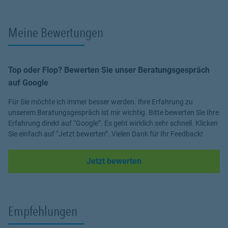
#MachenWirGern Gerne überprüfe ich für Sie, ob
Verbesserungspotential besteht. Und fertige für Sie ein
Meine Bewertungen
Versicherungs Check - up an, aus dem in einem Blick hervorgeht
wo Potential besteht. Seit 6 Jahren bin ich nun schon für Sie der
#1 Ansprechpartner zu folgenden Themen: Private
Krankenversicherung, Finanzplanung, zur Absicherung Ihrer
Top oder Flop? Bewerten Sie unser Beratungsgespräch
Arbeitskraft, sowie zu Versicherungen wie KFZ-, Privat-Haftpflicht-
auf Google
oder Hausratversicherung. #MachenWirGern
Für Sie möchte ich immer besser werden. Ihre Erfahrung zu
PS: Follow me on Instagram
unserem Beratungsgespräch ist mir wichtig. Bitte bewerten Sie Ihre
Erfahrung direkt auf “Google”. Es geht wirklich sehr schnell. Klicken
Sie einfach auf “Jetzt bewerten”. Vielen Dank für Ihr Feedback!
Link Opens in New Tab
Jetzt bewerten
Empfehlungen