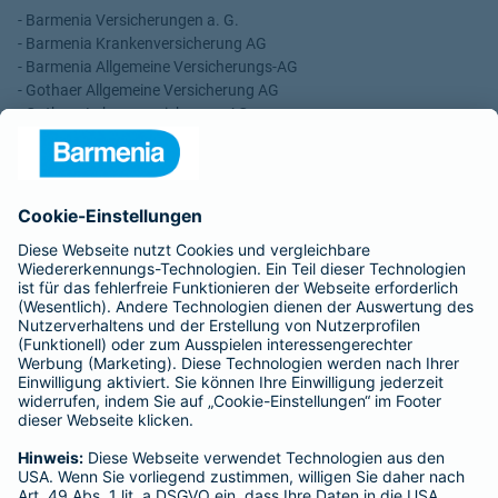
- Barmenia Versicherungen a. G.
- Barmenia Krankenversicherung AG
- Barmenia Allgemeine Versicherungs-AG
- Gothaer Allgemeine Versicherung AG
- Gothaer Lebensversicherung AG
- Gothaer Krankenversicherung AG
- ROLAND Rechtsschutz-Versicherungs-AG
- ROLAND Schutzbrief-Versicherung AG
Für meine Tätigkeit erhalte ich eine Provision und sonstige
Vergütungen, die in der zu entrichtenden Versicherungsprämie
enthalten sind.
Schlichtungsstellen
Für Lebens- und Sachversicherungen:
Verein Versicherungsombudsmann eV,
Postfach 080632, 10006 Berlin
Für private Krankenversicherungen:
Ombudsmann für private Kranken- / Pflege-Versicherungen,