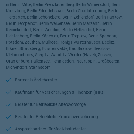
Ich berate Sie in allen für Sie Wichtigen Versicherungen, und
in Berlin Mitte, Berlin Prenzlauer Berg, Berlin Wilmersdorf, Berlin
Themenfelder, diese sind • Krankenversicherungen •
Kreuzberg, Berlin Friedrichshain, Berlin Charlottenburg, Berlin
Krankenversicherung für Ärzte, Beamte und Studenten •
Tiergarten, Berlin Schöneberg, Berlin Zehlendorf, Berlin Pankow,
Krankenzusatztarife, Zahnversicherung, Pflegeversicherung •
Berlin Tempelhof, Berlin Weißensee, Berlin Marzahn, Berlin
Betriebliche Krankenversicherung bKV •
Reinickendorf, Berlin Wedding, Berlin Hellersdorf, Berlin
Berufsunfähigkeitsversicherung, Dienstunfähigkeitsversicherung •
Lichtenberg, Berlin Köpenick, Berlin Treptow, Berlin Spandau,
Rentenversicherung, Riester Rente, Rürup Rente • Betriebliche
Potsdam, Zeuthen, Müllrose, Königs Wusterhausen, Beelitz,
Altersvorsorge • Gewerbe-Haftpflicht, Betriebshaftpflicht,
Erkner, Strausberg, Fürstenwalde, Bad Saarow, Beeskow,
Berufshaftpflicht • Gewerbe-Sachversicherung,
Kleinmachnow, Steglitz, Wandlitz, Werder (Havel), Zossen,
Inhaltsversicherung, Betriebsgebäude • Gewerbe-
Oranienburg, Falkensee, Hennigsdorf, Neuruppin, Großbeeren,
Sachversicherung für Heil- und Nebenberufe • Gewerbe-
Michendorf, Stahnsdorf
Rechtsschutz, Inkasso • Cyberrisiko, Internetschutzbrief •
Reiseschutz • Tier-OP, Hunde-OP und Katzen-OP • Elementar,
Barmenia Ärzteberater
Starkregenschutz, Naturgefahrenschutz •
Rechtsschutzversicherung für Privatkunden, Vermieter-
Kaufmann für Versicherungen & Finanzen (IHK)
Rechtsschutz • Hausratversicherung inklusive Elementar •
Haftpflichtversicherung • Kranken- und Unfallversicherungen •
Berater für Betriebliche Altersvorsorge
Soforthilfe in Zusammenarbeit mit den Johannitern •
Kraftfahrzeugversicherung • Rentenvorsorge
Berater für Betriebliche Krankenversicherung
Die Barmenia zählt mit über 300.000 privat Krankenversicherten
zu einer der größten PKV Anbietern in Deutschland.
Ansprechpartner für Medizinstudenten
#MachenWirGern WENIGER ZAHLEN; BESSER VERSICHERT! /