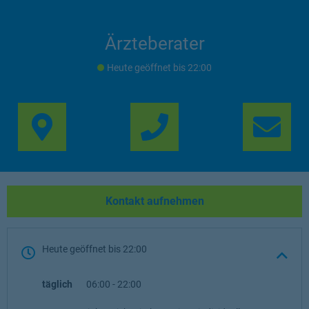
Ärzteberater
Heute geöffnet
bis
22:00
Link Opens in New Ta
Lin
Kontakt aufnehmen
Heute geöffnet
bis
22:00
täglich
06:00
-
22:00