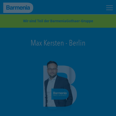
zum Seiteninhalt
Back to top
Seit
zur Navigation
Wir sind Teil der BarmeniaGothaer-Gruppe
Max Kersten
-
Berlin