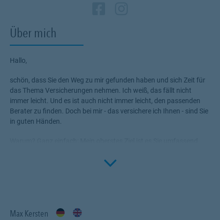
Zum Profil des Verm
Link Opens in New
Zum Profil des 
Link Opens in
Über mich
Hallo,
schön, dass Sie den Weg zu mir gefunden haben und sich Zeit für
das Thema Versicherungen nehmen. Ich weiß, das fällt nicht
immer leicht. Und es ist auch nicht immer leicht, den passenden
Berater zu finden. Doch bei mir - das versichere ich Ihnen - sind Sie
in guten Händen.
Warum? Ganz einfach: Mein oberstes Ziel ist es Sie umfassend
und verlässlich zu beraten - auch nach Vertragsabschluss! Für
Click to 
mich stehen Sie mit all Ihren individuellen Bedürfnissen, Wünschen
und Zielen im Mittelpunkt.
Profitieren Sie von meinem Fachwissen und meinem gut
ausgebautem Netzwerk. Ich bin gerne für Sie da.
Max Kersten